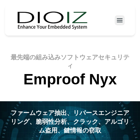
ニュース
プロダクト
最先端の組み込みソフトウェアセキュリテ
会社案内
ィ
お問い合わせ
Emproof Nyx
ファームウェア抽出、リバースエンジニア
リング、脆弱性分析、クラック、アルゴリ
ム盗用、鍵情報の窃取